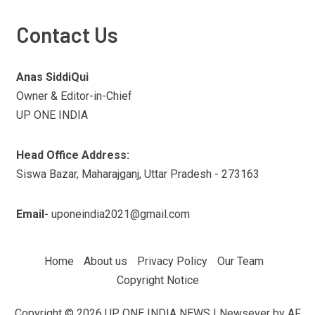
Contact Us
Anas SiddiQui
Owner & Editor-in-Chief
UP ONE INDIA
Head Office Address:
Siswa Bazar, Maharajganj, Uttar Pradesh - 273163
Email-
uponeindia2021@gmail.com
Home
About us
Privacy Policy
Our Team
Copyright Notice
Copyright © 2026 UP ONE INDIA NEWS
|
Newsever
by AF