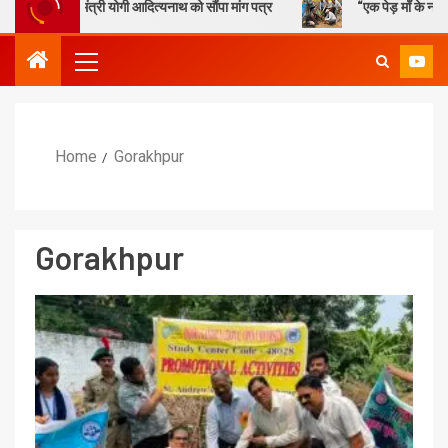
ी योगी आदित्यनाथ को सौंपा मांग पत्र
“एक पेड़ माँ के नाम” – सेण्ट ऐण्ड्रयूज क
Home
Gorakhpur
Gorakhpur