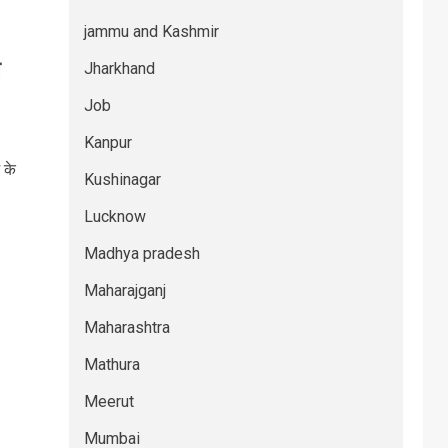
jammu and Kashmir
े
Jharkhand
Job
Kanpur
 के
Kushinagar
Lucknow
Madhya pradesh
Maharajganj
Maharashtra
Mathura
Meerut
Mumbai