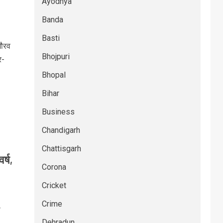
Ayodhya
Banda
Basti
गौरव
Bhojpuri
र-
Bhopal
Bihar
Business
Chandigarh
Chattisgarh
र्ष,
Corona
Cricket
Crime
स
Dehradun