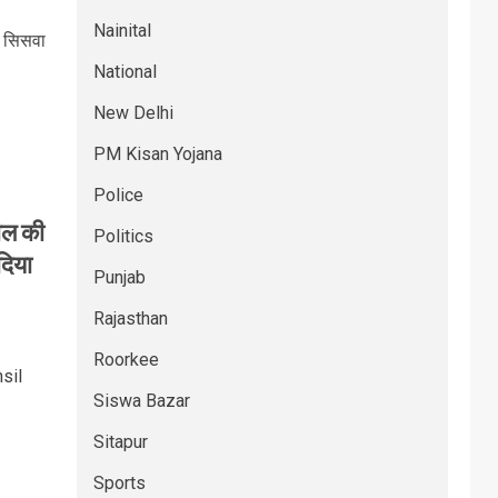
Nainital
 सिसवा
National
New Delhi
PM Kisan Yojana
Police
ील की
Politics
दिया
Punjab
Rajasthan
Roorkee
sil
Siswa Bazar
Sitapur
Sports