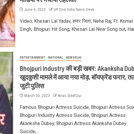
June 9, 2023
UP One India News Desk
Video, Khesari Lal Yadav, हमार जिला, Neha Raj, Ft. Komal
Singh, Bhojpuri Hit Song, Khesari Lal New Song out, Ham
ENTERTAINMENT
NATIONAL
NEW DELHI
Bhojpuri Industry की बड़ी खबर: Akanksha Du
खुदकुशी मामले में आया नया मोड़, बॉयफ्रेंड फरार, तल
जुटी पुलिस
March 30, 2023
Anas SiddiQui
Famous Bhojpuri Actress Suicide, Bhojpuri Actress Sui
Bhojpuri Industry Actress Suicide, Bhojpuri Actress
Akanksha Dubey, Bhojpuri Actress Akanksha Dubey
Suicide,...