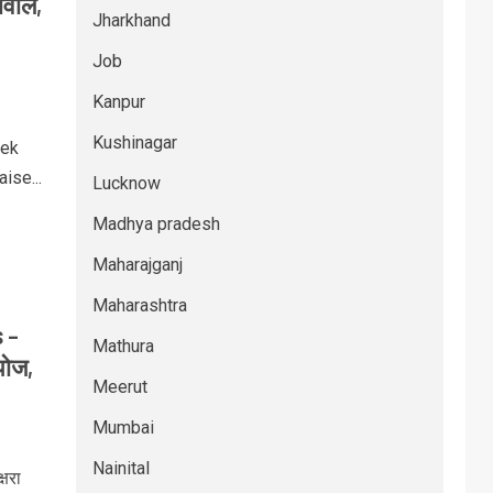
 बवाल,
Jharkhand
Job
Kanpur
Kushinagar
vek
ise...
Lucknow
Madhya pradesh
Maharajganj
Maharashtra
 –
Mathura
पोज,
Meerut
Mumbai
Nainital
षरा