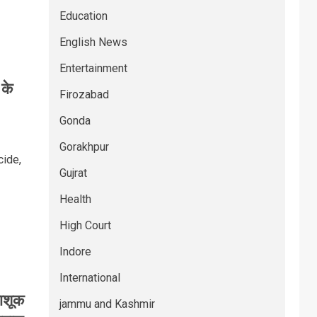
Education
English News
Entertainment
 के
Firozabad
Gonda
Gorakhpur
cide,
Gujrat
Health
High Court
Indore
International
ाशूक
jammu and Kashmir