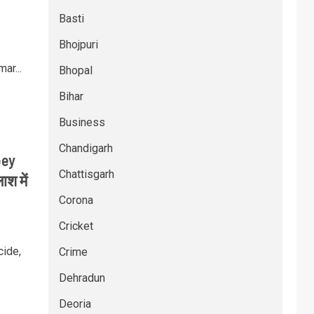
Basti
Bhojpuri
ar...
Bhopal
Bihar
Business
Chandigarh
bey
Chattisgarh
ाश में
Corona
Cricket
cide,
Crime
Dehradun
Deoria