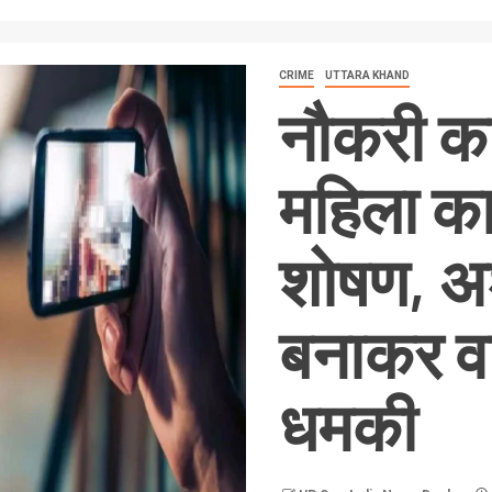
CRIME
UTTARA KHAND
नौकरी का
महिला का
शोषण, अश
बनाकर व
धमकी