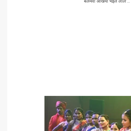
बलमवा अखियां भईल लाल’… और