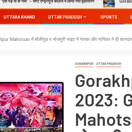
 नाम” – सेण्ट ऐण्ड्रयूज कॉलेज में किया गया वृक्षारोपण
Gorakhpur News – इग्न
UTTARA KHAND
UTTAR PRADESH
SPORTS
ahotsav में बॉलीवुड व भोजपुरी नाइट में गायक और गायिका ने दी शानदार प्रस
GORAKHPUR
UTTAR PRADESH
Gorakh
2023: 
Mahotsav