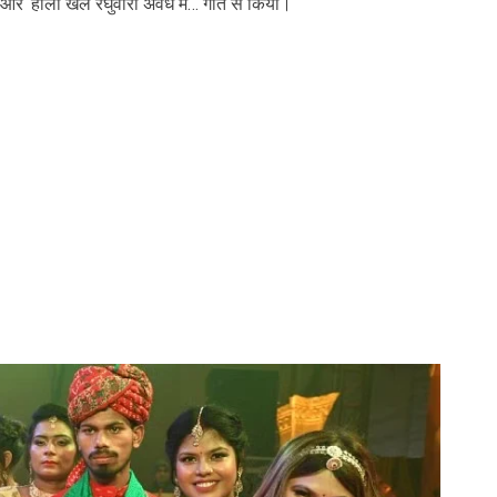
 ‘होली खेले रघुवीरा अवध में… गीत से किया।