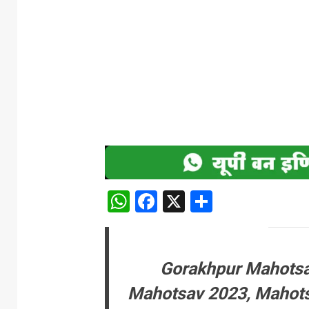
WhatsApp
Facebook
X
Share
Gorakhpur Mahotsa
Mahotsav 2023, Mahots