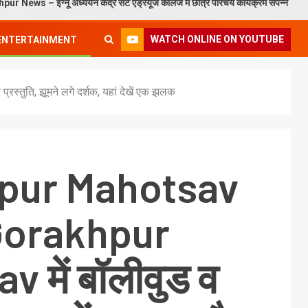
ू अध्ययन केंद्र सेंट एंड्रयूज कॉलेज में छात्र परिचय कार्यक्रम संपन्न
Ma
WATCH ONLINE ON YOUTUBE
ENTERTAINMENT
्तुति, झूमने लगे दर्शक, यहां देखें एक झलक
pur Mahotsav
Gorakhpur
 में बॉलीवुड व