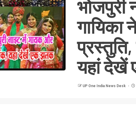
भोजपुरी 
गायिका न
प्रस्तुति
यहां देख
UP One India News Desk