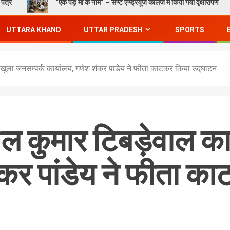
“एक पेड़ माँ के नाम” – सेण्ट ऐण्ड्रयूज कॉलेज में किया गया वृक्षारोपण
G
UTTARA KHAND
UTTAR PRADESH
SPORTS
 खुला जनसम्पर्क कार्यालय, गणेश शंकर पांडेय ने फीता काटकर किया उद्घाटन
शील कुमार टिबड़ेवाल क
ंकर पांडेय ने फीता क