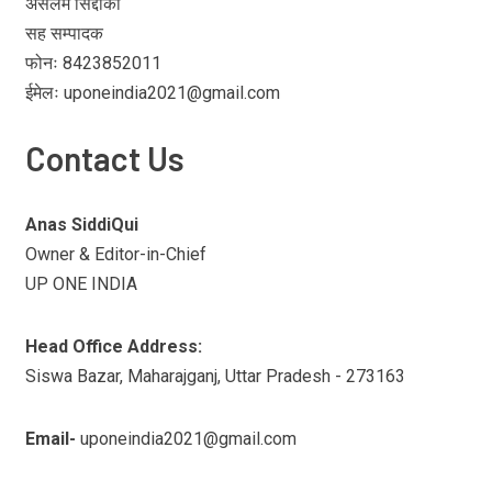
असलम सिद्दीकी
सह सम्पादक
फोनः 8423852011
ईमेलः uponeindia2021@gmail.com
Contact Us
Anas SiddiQui
Owner & Editor-in-Chief
UP ONE INDIA
Head Office Address:
Siswa Bazar, Maharajganj, Uttar Pradesh - 273163
Email-
uponeindia2021@gmail.com