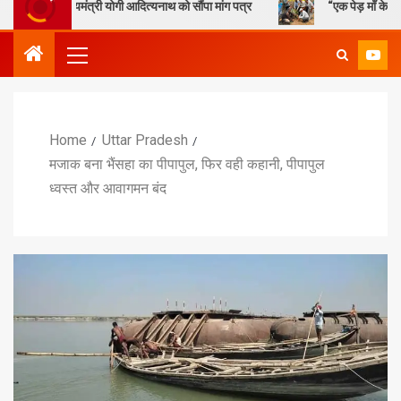
ख्यमंत्री योगी आदित्यनाथ को सौंपा मांग पत्र
“एक पेड़ माँ के नाम” – सेण्ट ऐण
Home
Uttar Pradesh
मजाक बना भैंसहा का पीपापुल, फिर वही कहानी, पीपापुल
ध्वस्त और आवागमन बंद