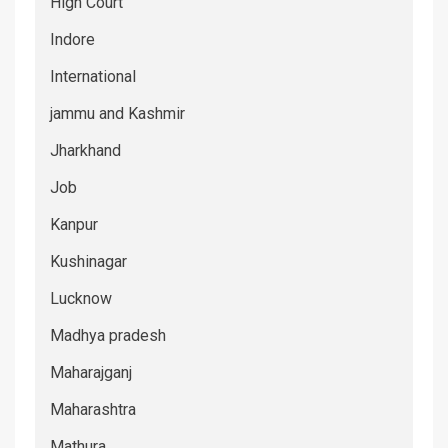
High Court
Indore
International
jammu and Kashmir
Jharkhand
Job
Kanpur
Kushinagar
Lucknow
Madhya pradesh
Maharajganj
Maharashtra
Mathura