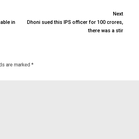
Next
able in
Dhoni sued this IPS officer for 100 crores,
there was a stir
lds are marked
*