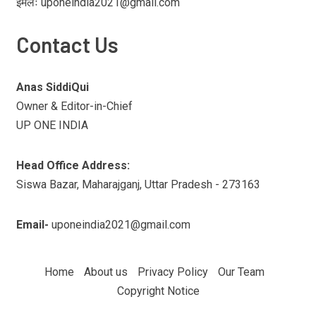
ईमेलः uponeindia2021@gmail.com
Contact Us
Anas SiddiQui
Owner & Editor-in-Chief
UP ONE INDIA
Head Office Address:
Siswa Bazar, Maharajganj, Uttar Pradesh - 273163
Email-
uponeindia2021@gmail.com
Home
About us
Privacy Policy
Our Team
Copyright Notice