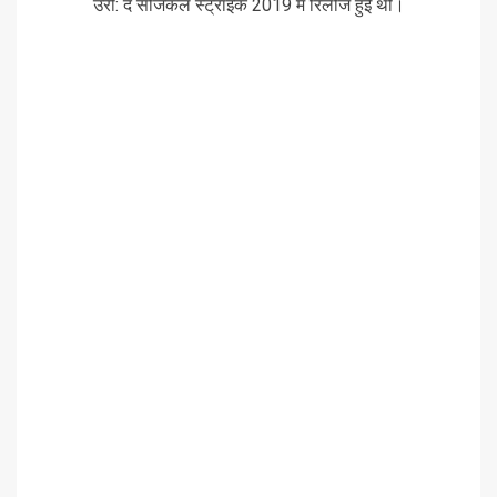
उरी: द सर्जिकल स्ट्राइक 2019 में रिलीज हुई थी।