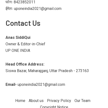
फोनः 8423852011
ईमेलः uponeindia2021@gmail.com
Contact Us
Anas SiddiQui
Owner & Editor-in-Chief
UP ONE INDIA
Head Office Address:
Siswa Bazar, Maharajganj, Uttar Pradesh - 273163
Email-
uponeindia2021@gmail.com
Home
About us
Privacy Policy
Our Team
Copyright Notice