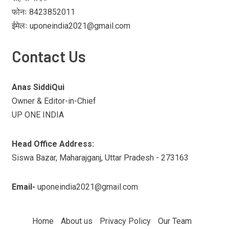
फोनः 8423852011
ईमेलः uponeindia2021@gmail.com
Contact Us
Anas SiddiQui
Owner & Editor-in-Chief
UP ONE INDIA
Head Office Address:
Siswa Bazar, Maharajganj, Uttar Pradesh - 273163
Email-
uponeindia2021@gmail.com
Home
About us
Privacy Policy
Our Team