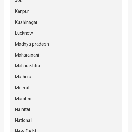
Job
Kanpur
Kushinagar
Lucknow
Madhya pradesh
Maharajganj
Maharashtra
Mathura
Meerut
Mumbai
Nainital
National
New Delhi