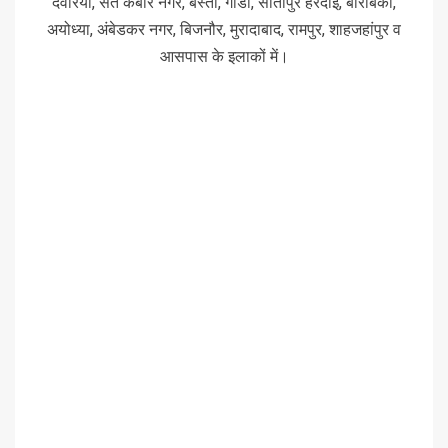
देवरिया, संत कबीर नगर, बस्ती, गोंडा, सीतापुर हरदोई, बाराबंकी,
अयोध्या, अंबेडकर नगर, बिजनौर, मुरादाबाद, रामपुर, शाहजहांपुर व
आसपास के इलाकों में।