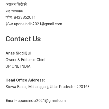
असलम सिद्दीकी
सह सम्पादक
फोनः 8423852011
ईमेलः uponeindia2021@gmail.com
Contact Us
Anas SiddiQui
Owner & Editor-in-Chief
UP ONE INDIA
Head Office Address:
Siswa Bazar, Maharajganj, Uttar Pradesh - 273163
Email-
uponeindia2021@gmail.com