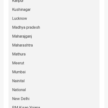
Kanpur
Kushinagar
Lucknow
Madhya pradesh
Maharajganj
Maharashtra
Mathura
Meerut
Mumbai
Nainital
National
New Delhi
PM Kisan Yojana