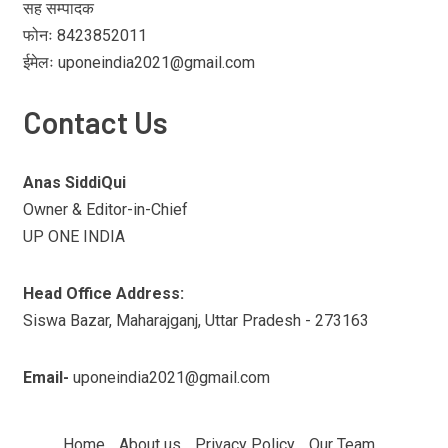
सह सम्पादक
फोनः 8423852011
ईमेलः uponeindia2021@gmail.com
Contact Us
Anas SiddiQui
Owner & Editor-in-Chief
UP ONE INDIA
Head Office Address:
Siswa Bazar, Maharajganj, Uttar Pradesh - 273163
Email-
uponeindia2021@gmail.com
Home
About us
Privacy Policy
Our Team