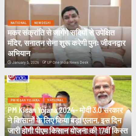
NATIONAL
NEW DELHI
मकर संक्रांति से जागेंगे सदियों से उपेक्षित
मंदिर, सनातन सेना शुरू करेगी पुनः जीवनद्वार
अभियान
January 5, 2026
UP One India News Desk
PM KISAN YOJANA
NATIONAL
PM Kisan Yojana 2024- मोदी 3.0 सरकार
ने किसानों के लिए किया बड़ा एलान, इस दिन
जारी होगी पीएम किसान योजना की 17वीं किस्त