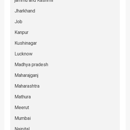
jammu and Kashmir
Jharkhand
Job
Kanpur
Kushinagar
Lucknow
Madhya pradesh
Maharajganj
Maharashtra
Mathura
Meerut
Mumbai
Nainital