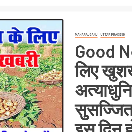
MAHARAJGANJ
UTTAR PRADESH
Good Ne
लिए खुशख
अत्याधुन
सुसज्जित
इस दिन ह