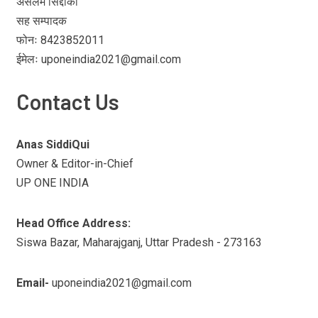
असलम सिद्दीकी
सह सम्पादक
फोनः 8423852011
ईमेलः uponeindia2021@gmail.com
Contact Us
Anas SiddiQui
Owner & Editor-in-Chief
UP ONE INDIA
Head Office Address:
Siswa Bazar, Maharajganj, Uttar Pradesh - 273163
Email-
uponeindia2021@gmail.com