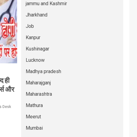
jammu and Kashmir
Jharkhand
Job
Kanpur
Kushinagar
Lucknow
Madhya pradesh
्द ही
Maharajganj
नर्स और
Maharashtra
Mathura
s Desk
Meerut
Mumbai