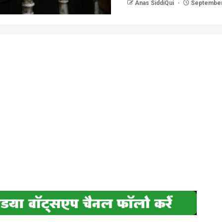
Anas SiddiQui
September