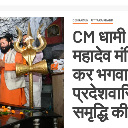
DEHRADUN
UTTARA KHAND
CM धामी 
महादेव मं
कर भगवा
प्रदेशवा
समृद्धि 