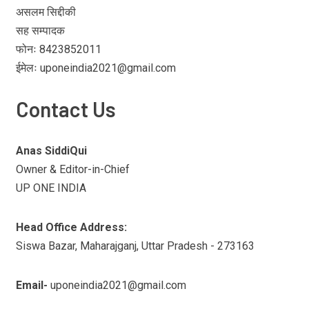
असलम सिद्दीकी
सह सम्पादक
फोनः 8423852011
ईमेलः uponeindia2021@gmail.com
Contact Us
Anas SiddiQui
Owner & Editor-in-Chief
UP ONE INDIA
Head Office Address:
Siswa Bazar, Maharajganj, Uttar Pradesh - 273163
Email-
uponeindia2021@gmail.com