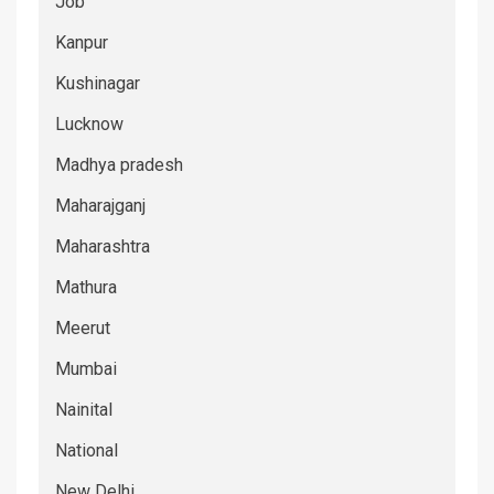
Job
Kanpur
Kushinagar
Lucknow
Madhya pradesh
Maharajganj
Maharashtra
Mathura
Meerut
Mumbai
Nainital
National
New Delhi