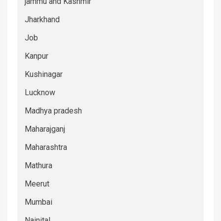
jammu and Kashmir
Jharkhand
Job
Kanpur
Kushinagar
Lucknow
Madhya pradesh
Maharajganj
Maharashtra
Mathura
Meerut
Mumbai
Nainital