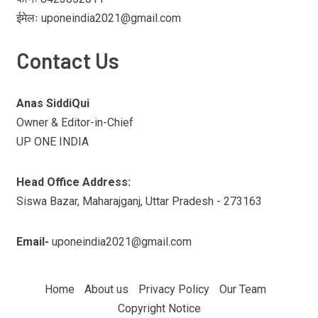
ईमेलः uponeindia2021@gmail.com
Contact Us
Anas SiddiQui
Owner & Editor-in-Chief
UP ONE INDIA
Head Office Address:
Siswa Bazar, Maharajganj, Uttar Pradesh - 273163
Email-
uponeindia2021@gmail.com
Home
About us
Privacy Policy
Our Team
Copyright Notice