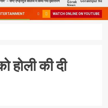
 नाम” – सेण्ट ऐण्ड्रयूज कॉलेज में किया गया वृक्षारोपण
Gorakhpur News – इग्नू
NTERTAINMENT
WATCH ONLINE ON YOUTUBE
को होली की दी