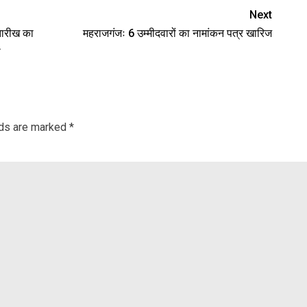
Next
तारीख का
महराजगंजः 6 उम्मीदवारों का नामांकन पत्र खारिज
ा
lds are marked
*