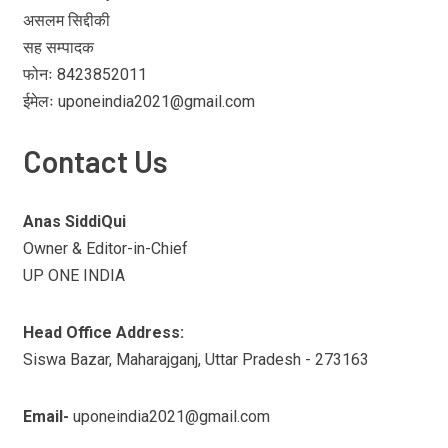
असलम सिद्दीकी
सह सम्पादक
फोनः 8423852011
ईमेलः uponeindia2021@gmail.com
Contact Us
Anas SiddiQui
Owner & Editor-in-Chief
UP ONE INDIA
Head Office Address:
Siswa Bazar, Maharajganj, Uttar Pradesh - 273163
Email-
uponeindia2021@gmail.com