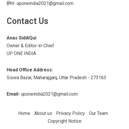
ईमेलः uponeindia2021@gmail.com
Contact Us
Anas SiddiQui
Owner & Editor-in-Chief
UP ONE INDIA
Head Office Address:
Siswa Bazar, Maharajganj, Uttar Pradesh - 273163
Email-
uponeindia2021@gmail.com
Home
About us
Privacy Policy
Our Team
Copyright Notice