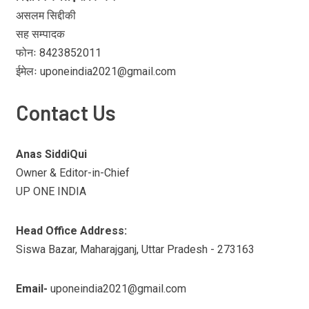
असलम सिद्दीकी
सह सम्पादक
फोनः 8423852011
ईमेलः uponeindia2021@gmail.com
Contact Us
Anas SiddiQui
Owner & Editor-in-Chief
UP ONE INDIA
Head Office Address:
Siswa Bazar, Maharajganj, Uttar Pradesh - 273163
Email-
uponeindia2021@gmail.com