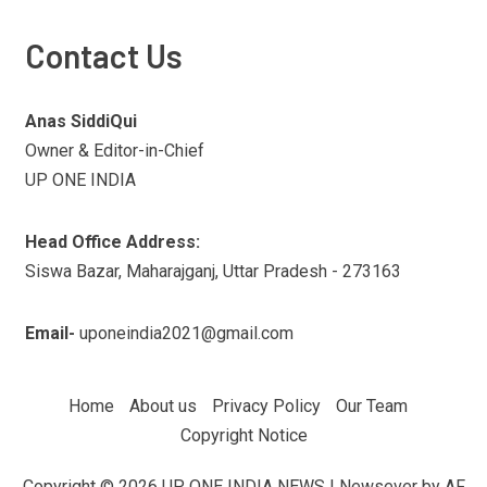
Contact Us
Anas SiddiQui
Owner & Editor-in-Chief
UP ONE INDIA
Head Office Address:
Siswa Bazar, Maharajganj, Uttar Pradesh - 273163
Email-
uponeindia2021@gmail.com
Home
About us
Privacy Policy
Our Team
Copyright Notice
Copyright © 2026 UP ONE INDIA NEWS
|
Newsever
by AF