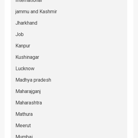
International
jammu and Kashmir
Jharkhand
Job
Kanpur
Kushinagar
Lucknow
Madhya pradesh
Maharajganj
Maharashtra
Mathura
Meerut
Mumbai