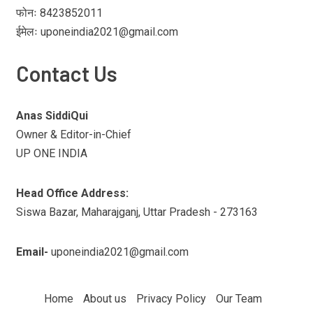
फोनः 8423852011
ईमेलः uponeindia2021@gmail.com
Contact Us
Anas SiddiQui
Owner & Editor-in-Chief
UP ONE INDIA
Head Office Address:
Siswa Bazar, Maharajganj, Uttar Pradesh - 273163
Email-
uponeindia2021@gmail.com
Home
About us
Privacy Policy
Our Team