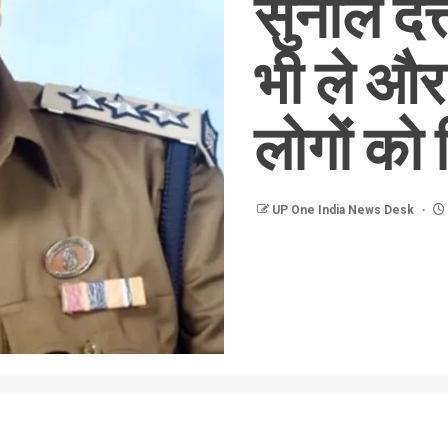
सुनील दत्
भी ले औ
लोगों को
UP One India News Desk