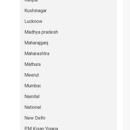
Kushinagar
Lucknow
Madhya pradesh
Maharajganj
Maharashtra
Mathura
Meerut
Mumbai
Nainital
National
New Delhi
PM Kisan Yojana