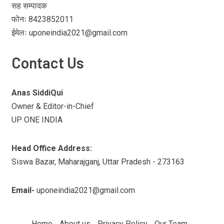
सह सम्पादक
फोनः 8423852011
ईमेलः uponeindia2021@gmail.com
Contact Us
Anas SiddiQui
Owner & Editor-in-Chief
UP ONE INDIA
Head Office Address:
Siswa Bazar, Maharajganj, Uttar Pradesh - 273163
Email-
uponeindia2021@gmail.com
Home
About us
Privacy Policy
Our Team