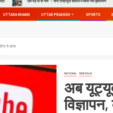
“एक पेड़ माँ के नाम” – सेण्ट ऐण्ड्रयूज कॉलेज में किया गया वृक्षारोपण
UTTARA KHAND
UTTAR PRADESH
SPORTS
होगा ये काम
NATIONAL
NEW DELHI
अब यूट्यू
विज्ञापन,